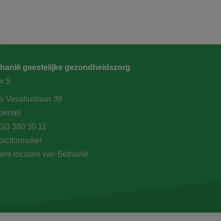
hanië geestelijke gezondheidszorg
w 5
s Vesaliuslaan 39
oersel
0)3 380 30 11
actformulier
ere locaties van Bethanië