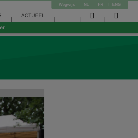
Wegwijs
NL
FR
ENG
S
ACTUEEL
User
Searc
eer
menu
menu