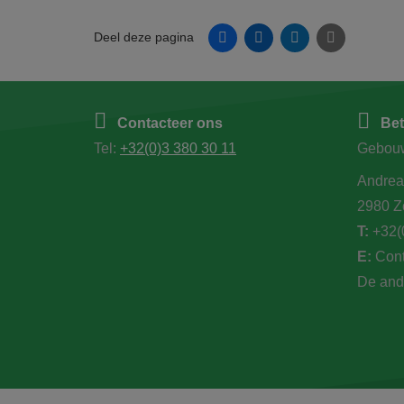
Facebook
Linkedin
Twitter
E-mail
Deel deze pagina
Contacteer ons
Bet
Tel:
+32(0)3 380 30 11
Gebou
Andrea
2980 Z
T:
+32(
E:
Cont
De and