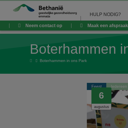
Overslaan en naar de inhoud gaan
HULP NODIG?
Neem contact op
Maak een afspraak
Boterhammen in
Home
Boterhammen in ons Park
Feest
Iedereen
6
augustus
2026