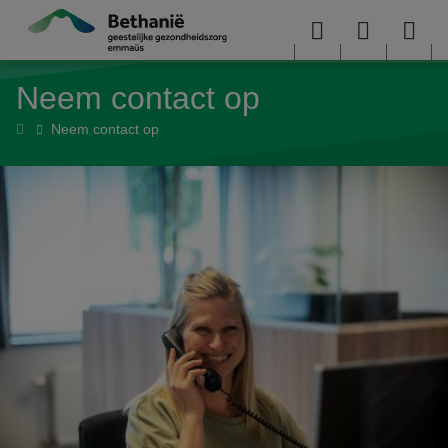
Overslaan en naar de inhoud gaan
Menu
User
Sea
Neem contact op
menu
me
Home
Neem contact op