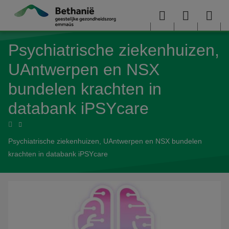
Overslaan en naar de inhoud gaan
Menu
User
Sea
Psychiatrische ziekenhuizen,
menu
me
UAntwerpen en NSX
bundelen krachten in
databank iPSYcare
Home
Psychiatrische ziekenhuizen, UAntwerpen en NSX bundelen
krachten in databank iPSYcare