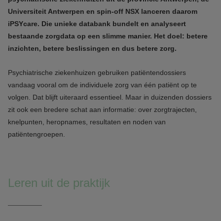
Universiteit Antwerpen en spin-off NSX lanceren daarom
iPSYcare. Die unieke databank bundelt en analyseert
bestaande zorgdata op een slimme manier. Het doel: betere
inzichten, betere beslissingen en dus betere zorg.
Psychiatrische ziekenhuizen gebruiken patiëntendossiers
vandaag vooral om de individuele zorg van één patiënt op te
volgen. Dat blijft uiteraard essentieel. Maar in duizenden dossiers
zit ook een bredere schat aan informatie: over zorgtrajecten,
knelpunten, heropnames, resultaten en noden van
patiëntengroepen.
Leren uit de praktijk