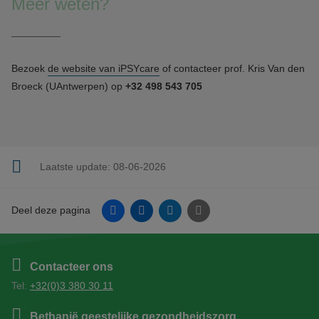
Meer weten?
Bezoek
d
e website van iPSYcare
of contacteer prof. Kris Van den
Broeck (UAntwerpen) op
+32 498 543 705
Laatste update:
08-06-2026
Facebook
Linkedin
Twitter
E-mail
Deel deze pagina
Contacteer ons
Tel:
+32(0)3 380 30 11
Bethanië geestelijke gezondheidszorg