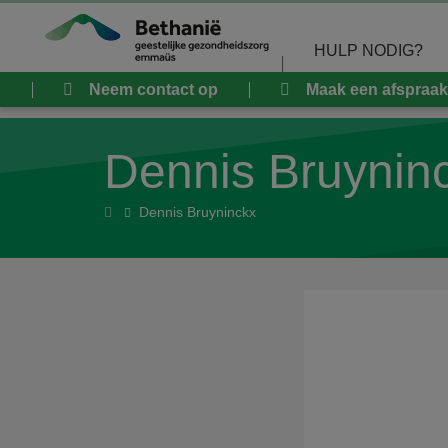
Overslaan en naar de inhoud gaan
HULP NODIG?
Neem contact op
Maak een afspraak
Dennis Bruynin
Home
Dennis Bruyninckx