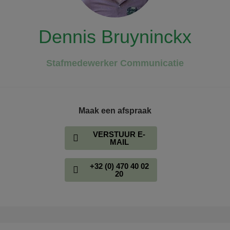
Dennis Bruyninckx
Stafmedewerker Communicatie
Maak een afspraak
VERSTUUR E-
MAIL
+32 (0) 470 40 02
20