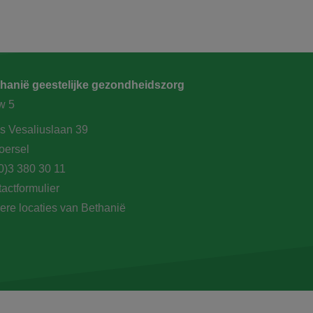
hanië geestelijke gezondheidszorg
w 5
s Vesaliuslaan 39
oersel
0)3 380 30 11
actformulier
ere locaties van Bethanië