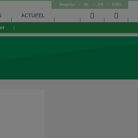
Wegwijs
NL
FR
ENG
S
ACTUEEL
User
Searc
eer
menu
menu