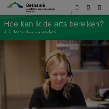
Overslaan en naar de inhoud gaan
Menu
User
Sea
Hoe kan ik de arts bereiken?
menu
me
Home
Hoe kan ik de arts bereiken?