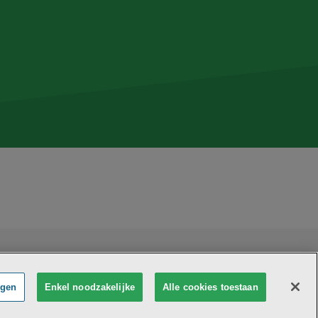
Bethanië maakt deel uit van
vzw Emmaüs
e zetel Edgard Tinellaan 1c, 2800 Mechelen
 0411 515 075, RPR Antwerpen (Mechelen)
ngen
Enkel noodzakelijke
Alle cookies toestaan