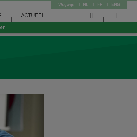
Wegwijs
NL
FR
ENG
S
ACTUEEL
User
Searc
eer
menu
menu