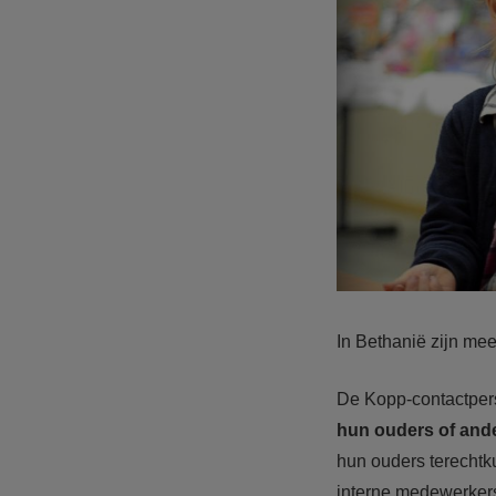
In Bethanië zijn me
De Kopp-contactpers
hun ouders of ande
hun ouders terechtk
interne medewerkers