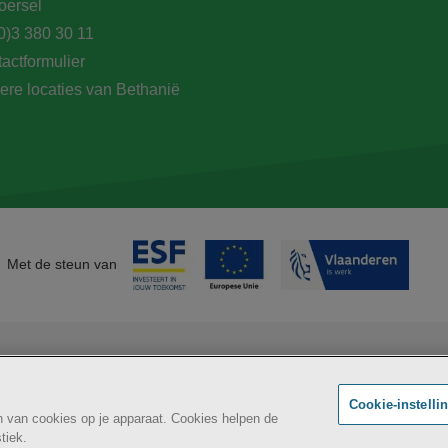
oersel
0)3 380 30 11
actformulier
ere locaties van Bethanië
Met de steun van
Maatschappelijk
BE
Cookie-instelli
an van cookies op je apparaat. Cookies helpen de
tiek.