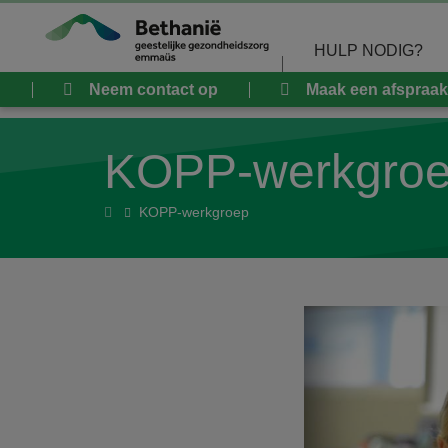
Overslaan en naar de inhoud gaan
HULP NODIG?
Neem contact op
Maak een afspraak
KOPP-werkgro
Home
KOPP-werkgroep