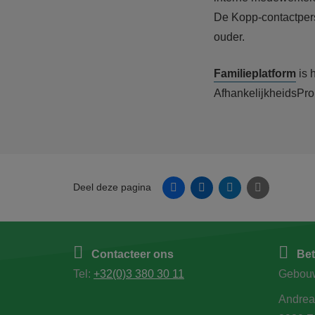
De Kopp-contactpers
ouder.
Familieplatform
is 
AfhankelijkheidsPro
Facebook
Linkedin
Twitter
E-mail
Deel deze pagina
Contacteer ons
Bet
Tel:
+32(0)3 380 30 11
Gebou
Andrea