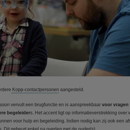
erdere
Kopp-contactpersonen
aangesteld.
oon vervult een brugfunctie en is aanspreekbaar
voor vragen 
re begeleider
s. Het accent ligt op informatieverstrekking over
unnen voor hulp en begeleiding. Indien nodig kan zij ook een a
. Dit gebeurt enkel na overleg met de ouder(s).