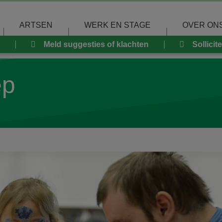
ARTSEN
WERK EN STAGE
OVER ON
Meld suggesties of klachten
Sollicit
ep