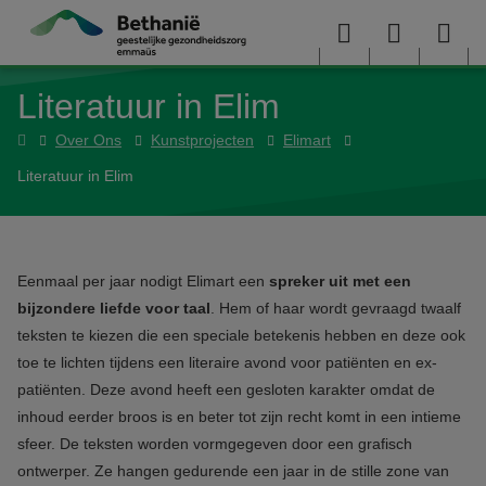
Overslaan en naar de inhoud gaan
Menu
User
Sea
Literatuur in Elim
menu
me
Home
Over Ons
Kunstprojecten
Elimart
Literatuur in Elim
Eenmaal per jaar nodigt Elimart een
spreker uit met een
bijzondere liefde voor taal
. Hem of haar wordt gevraagd twaalf
teksten te kiezen die een speciale betekenis hebben en deze ook
toe te lichten tijdens een literaire avond voor patiënten en ex-
patiënten. Deze avond heeft een gesloten karakter omdat de
inhoud eerder broos is en beter tot zijn recht komt in een intieme
sfeer. De teksten worden vormgegeven door een grafisch
ontwerper. Ze hangen gedurende een jaar in de stille zone van