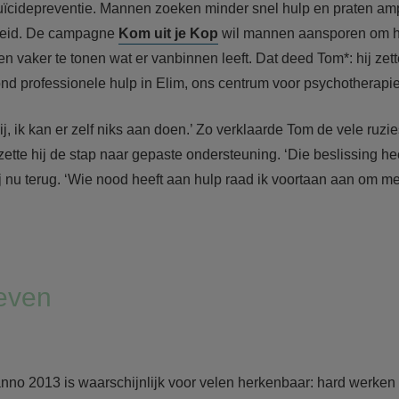
ïcidepreventie. Mannen zoeken minder snel hulp en praten am
heid. De campagne
Kom uit je Kop
wil mannen aansporen om hu
 vaker te tonen wat er vanbinnen leeft. Dat deed Tom*: hij zett
nd professionele hulp in Elim, ons centrum voor psychotherapie
j, ik kan er zelf niks aan doen.’ Zo verklaarde Tom de vele ruzie
ette hij de stap naar gepaste ondersteuning. ‘Die beslissing heeft
hij nu terug. ‘Wie nood heeft aan hulp raad ik voortaan aan om 
leven
nno 2013 is waarschijnlijk voor velen herkenbaar: hard werken