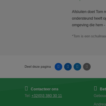
Afsluiten doet Tom 
ondersteund heeft op
omgeving die hem - 
*Tom is een schuilna
Facebook
Linkedin
Twitter
E-mail
Deel deze pagina
Contacteer ons
Bet
Tel:
+32(0)3 380 30 11
Gebou
Andrea