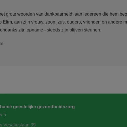
met grote woorden van dankbaarheid: aan iedereen die hem beg
 Elim, aan zijn vrouw, zoon, zus, ouders, vrienden en andere m
ondanks zijn opname - steeds zijn blijven steunen.
am
hanië geestelijke gezondheidszorg
w 5
s Vesaliuslaan 39