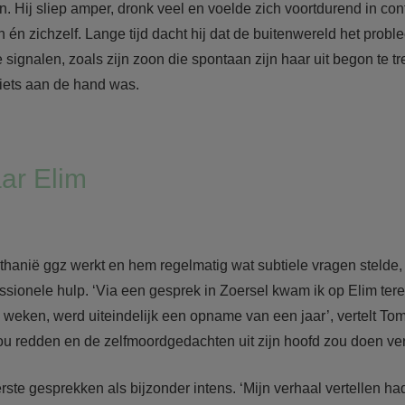
. Hij sliep amper, dronk veel en voelde zich voortdurend in confl
oon én zichzelf. Lange tijd dacht hij dat de buitenwereld het pro
ine signalen, zoals zijn zoon die spontaan zijn haar uit begon te
 iets aan de hand was.
ar Elim
thanië ggz werkt en hem regelmatig wat subtiele vragen stelde, 
essionele hulp. ‘Via een gesprek in Zoersel kwam ik op Elim ter
weken, werd uiteindelijk een opname van een jaar’, vertelt Tom
n zou redden en de zelfmoordgedachten uit zijn hoofd zou doen ve
erste gesprekken als bijzonder intens. ‘Mijn verhaal vertellen ha