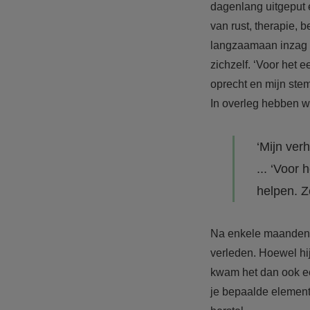
dagenlang uitgeput 
van rust, therapie, 
langzaamaan inzag d
zichzelf. ‘Voor het 
oprecht en mijn stem
In overleg hebben w
‘Mijn ver
... ‘Voor
helpen. Z
Na enkele maanden k
verleden. Hoewel hij
kwam het dan ook ee
je bepaalde elemente