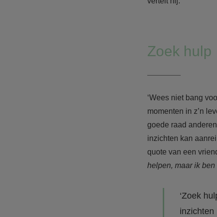
vertelt hij.
Zoek hulp
‘Wees niet bang voo
momenten in z’n leve
goede raad anderen.
inzichten kan aanrei
quote van een vrien
helpen, maar ik ben t
‘Zoek hul
inzichten 