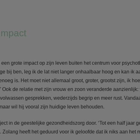
impact
en grote impact op zijn leven buiten het centrum voor psychot
e bij ben, leg ik de lat niet langer onhaalbaar hoog en kan ik 
eg is. Het moet niet allemaal groot, groter, grootst zijn, ik ho
 Ook de relatie met zijn vrouw en zoon veranderde aanzienlijk:
r volwassen gesprekken, wederzijds begrip en meer rust. Vandaa
aar wil hij vooral zijn huidige leven behouden.
aject in de geestelijke gezondheidszorg door. ‘Tot een half jaar g
Zolang heeft het geduurd voor ik geloofde dat ik niks aan het 