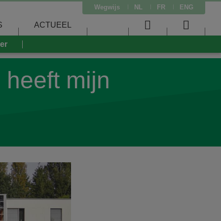
Wegwijs
NL
FR
ENG
S
ACTUEEL
User
Searc
eer
menu
menu
 heeft mijn