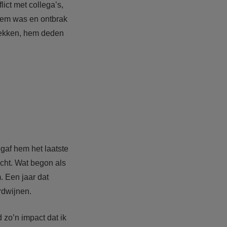
ict met collega’s,
bleem was en ontbrak
 trekken, hem deden
gaf hem het laatste
echt. Wat begon als
. Een jaar dat
rdwijnen.
d zo’n impact dat ik