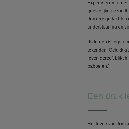
Expertisecentrum Su
geestelijke gezond
donkere gedachten en
ondersteuning en vo
‘Iedereen is tegen mi
tekenden. Gelukkig z
leven gered’, blikt 
babbelen.’
Een druk 
Het leven van Tom a