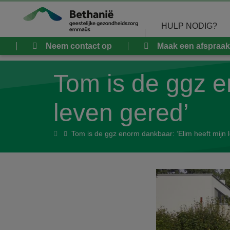
Overslaan en naar de inhoud gaan
HULP NODIG?
Neem contact op
Maak een afspraak
Tom is de ggz e
leven gered’
Home
Tom is de ggz enorm dankbaar: ‘Elim heeft mijn 