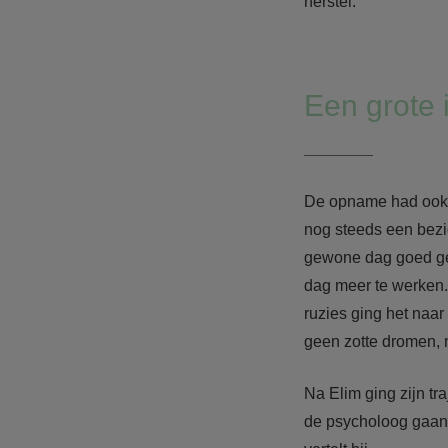
herstel.
Een grote 
De opname had ook e
nog steeds een bezig
gewone dag goed geno
dag meer te werken.’
ruzies ging het naa
geen zotte dromen, m
Na Elim ging zijn tr
de psycholoog gaan. 