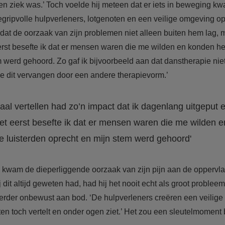
en ziek was.’ Toch voelde hij meteen dat er iets in beweging k
begripvolle hulpverleners, lotgenoten en een veilige omgeving op
at de oorzaak van zijn problemen niet alleen buiten hem lag, m
eerst besefte ik dat er mensen waren die me wilden en konden he
 werd gehoord. Zo gaf ik bijvoorbeeld aan dat danstherapie niet
e dit vervangen door een andere therapievorm.’
haal vertellen had zo’n impact dat ik dagenlang uitgeput e
 het eerst besefte ik dat er mensen waren die me wilden 
e luisterden oprecht en mijn stem werd gehoord'
wam de dieperliggende oorzaak van zijn pijn aan de oppervlakt
 dit altijd geweten had, had hij het nooit echt als groot problee
rder onbewust aan bod. ‘De hulpverleners creëren een veilig
n toch vertelt en onder ogen ziet.’ Het zou een sleutelmoment bl