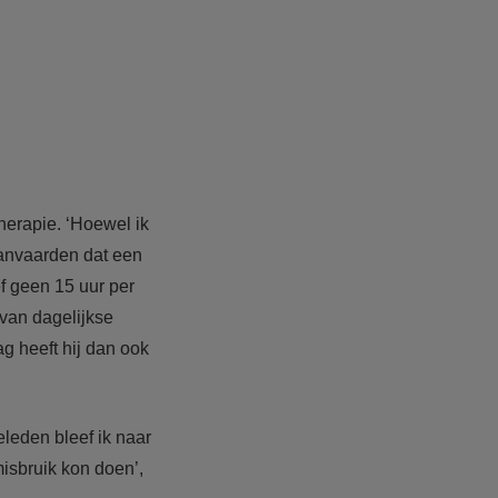
herapie. ‘Hoewel ik
aanvaarden dat een
ef geen 15 uur per
 van dagelijkse
g heeft hij dan ook
eleden bleef ik naar
misbruik kon doen’,