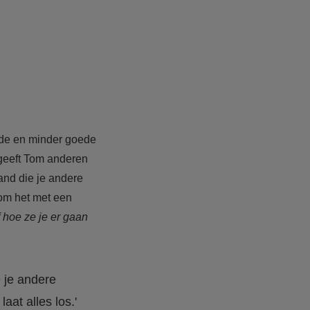
ede en minder goede
 geeft Tom anderen
and die je andere
f om het met een
f hoe ze je er gaan
 je andere
aat alles los.'