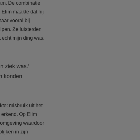
wam. De combinatie
 Elim maakte dat hij
aar vooral bij
lpen. Ze luisterden
 echt mijn ding was.
n ziek was.’
en konden
e: misbruik uit het
m erkend. Op Elim
e omgeving waardoor
ijken in zijn