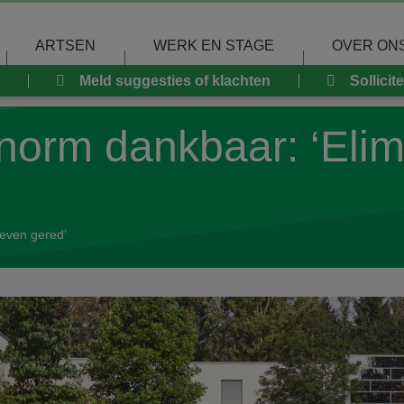
ARTSEN
WERK EN STAGE
OVER ON
Meld suggesties of klachten
Sollicit
norm dankbaar: ‘Elim
leven gered’