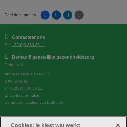
Facebook
Linkedin
Twitter
E-mail
Deel deze pagina
Contacteer ons
Tel:
+32(0)3 380 30 11
Bethanië geestelijke gezondheidszorg
Gebouw 5
Andreas Vesaliuslaan 39
2980 Zoersel
T:
+32(0)3 380 30 11
E:
Contactformulier
De andere locaties van Bethanië
Cookies: je kiest wat werkt
Volg ons
Facebook
Linkedin
YouTube