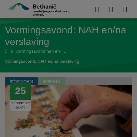
Overslaan en naar de inhoud gaan
Menu
User
Sea
Vormingsavond: NAH en/na
menu
me
verslaving
Home
vormingsavond nah en
Vormingsavond: NAH en/na verslaving
Infomoment
Iedereen
25
september
2024