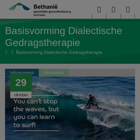
Overslaan en naar de inhoud gaan
Menu
User
Sea
Basisvorming Dialectische
menu
me
Gedragstherapie
Home
Basisvorming Dialectische Gedragstherapie
Infomoment
Personeel
29
oktober
2026