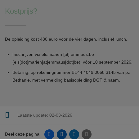
Kostprijs?
De opleiding kost 480 euro voor de vier dagen, inclusief lunch.
Inschrijven via
els.marien
[at]
emmaus.be
(els[dot]marien[at]emmaus[dot]be)
, vóór 10 september 2026.
Betaling: op rekeningnummer BE44 4049 0068 3145 van pz
Bethanië, met vermelding basisopleiding DGT & naam.
Laatste update:
02-03-2026
Facebook
Linkedin
Twitter
E-mail
Deel deze pagina