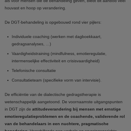
als voor mensen die de behandeling geven, biedt dit aanbod veel
houvast en hoop op verandering.
De DGT-behandeling is opgebouwd rond vier pijlers:
Individuele coaching (werken met dagboekkaart,
gedragsanalyses, …)
Vaardigheidstraining (mindfulness, emotieregulatie,
intermenselijke effectiviteit en crisisvaardigheid)
Telefonische consultatie
Consultatieteam (specifieke vorm van intervisie).
De efficiëntie van de dialectische gedragstherapie is
wetenschappelijk aangetoond. De voornaamste uitgangspunten
in DGT zijn de
attitudeverandering bij mensen met ernstige
emotieregulatieproblemen en de coachende, validerende rol
van de behandelaars in een nuchtere, pragmatische
benadering
. Verschillende non-verbale en ervaringsgerichte