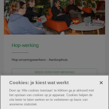
Hop-werking
Hop-ervaringswerkers - Aanloophuis
MEER OVER HOP-WERKING
Cookies: je kiest wat werkt
Door op ‘Alle cookies toestaan’ te klikken ga je akkoord met
het opslaan van cookies op je apparaat. Cookies helpen de
site beter te laten werken en te verbeteren op basis van
anonieme statistiek.