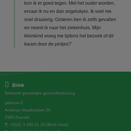
kon ik er goed tegen. Met het ouder worden,
ervaar ik nu en dan ongelukjes. Ik voel me
snel draaierig. Gisteren ben ik zelfs gevallen
en moest ik naar het ziekenhuis. Mijn
kleinkind vroeg me tijdens het bezoek of dit
kwam door de pintjes?'
Brink
Bethanië geestelijke gezondheidszorg
gebouw 5
Andreas Vesaliuslaan 39
2980 Zoersel
T:
+32(0) 3 380 31 20
(Brink Geel)