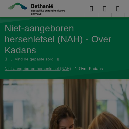
Overslaan en naar de inhoud gaan
Menu
User
Sea
Niet-aangeboren
menu
me
hersenletsel (NAH) - Over
Kadans
Hulp
Vind de gepaste zorg
nodig
Niet-aangeboren hersenletsel (NAH)
Over Kadans