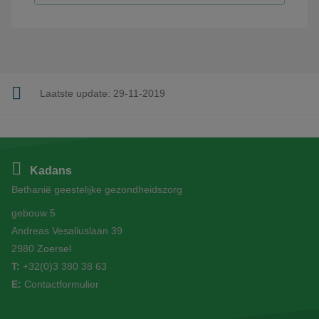
Laatste update:
29-11-2019
Kadans
Bethanië geestelijke gezondheidszorg
gebouw 5
Andreas Vesaliuslaan 39
2980 Zoersel
T:
+32(0)3 380 38 63
E:
Contactformulier