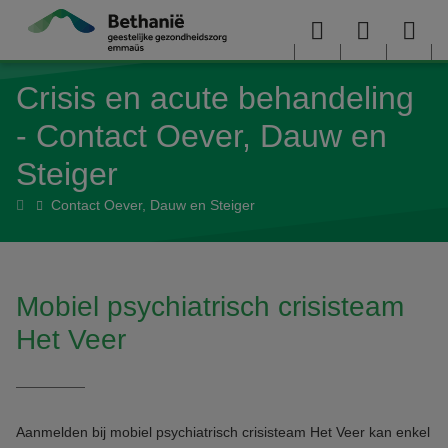
Overslaan en naar de inhoud gaan
Menu
User
Sea
Crisis en acute behandeling
menu
me
- Contact Oever, Dauw en
Steiger
Crisis
Contact Oever, Dauw en Steiger
en
acute
behandeling
Mobiel psychiatrisch crisisteam
Het Veer
Aanmelden bij mobiel psychiatrisch crisisteam Het Veer kan enkel