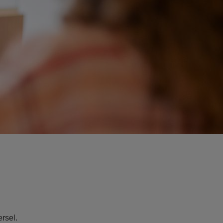
ersel
.