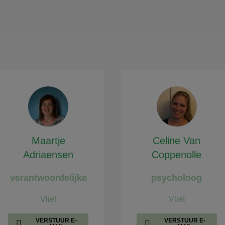
Maartje
Celine Van
Adriaensen
Coppenolle
verantwoordelijke
psycholoog
Vliet
Vliet
VERSTUUR E-
VERSTUUR E-