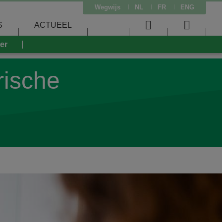
Wegwijs
NL
FR
ENG
S
ACTUEEL
User
Searc
eer
menu
menu
rische