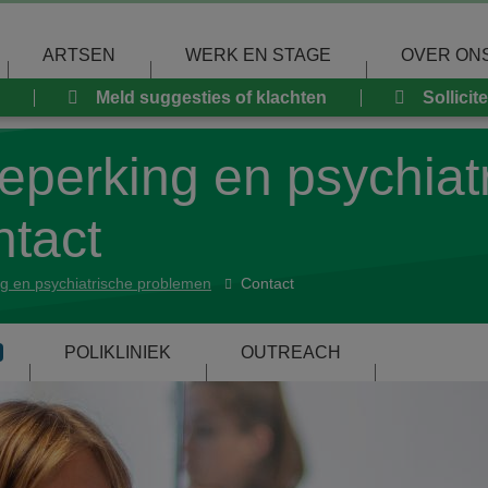
ARTSEN
WERK EN STAGE
OVER ON
Meld suggesties of klachten
Sollicit
beperking en psychiat
ntact
ng en psychiatrische problemen
Contact
POLIKLINIEK
OUTREACH