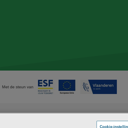
Met de steun van
Maatschappelijk
BE
Cookie-instelli