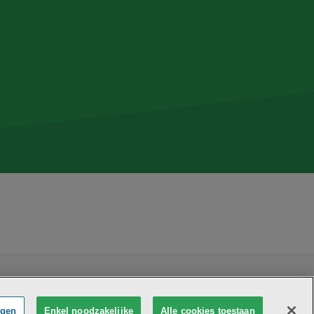
Bethanië maakt deel uit van
vzw Emmaüs
e zetel Edgard Tinellaan 1c, 2800 Mechelen
 0411 515 075, RPR Antwerpen (Mechelen)
ngen
Enkel noodzakelijke
Alle cookies toestaan