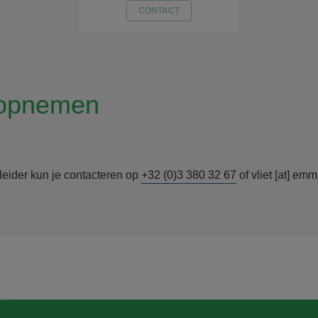
CONTACT
 opnemen
leider kun je contacteren op
+32 (0)3 380 32 67
of
vliet
[at]
emm