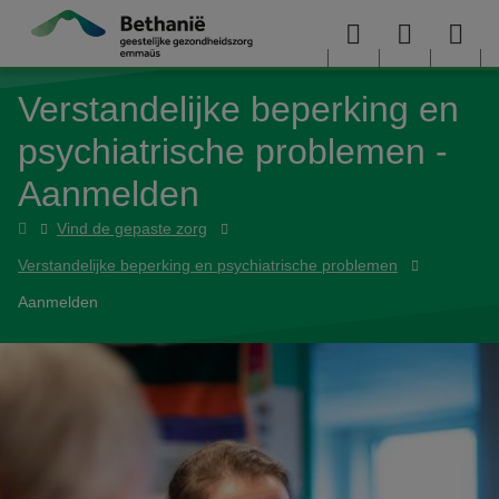
Overslaan en naar de inhoud gaan
Menu
User
Sea
Verstandelijke beperking en
menu
me
psychiatrische problemen -
Aanmelden
Hulp
Vind de gepaste zorg
nodig
Verstandelijke beperking en psychiatrische problemen
Aanmelden